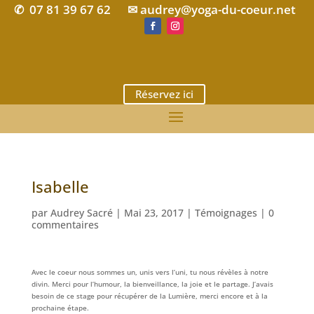
07 81 39 67 62
✉ audrey@yoga-du-coeur.net
✆
Réservez ici
Isabelle
par
Audrey Sacré
|
Mai 23, 2017
|
Témoignages
|
0
commentaires
Avec le coeur nous sommes un, unis vers l’uni, tu nous révèles à notre
divin. Merci pour l’humour, la bienveillance, la joie et le partage. J’avais
besoin de ce stage pour récupérer de la Lumière, merci encore et à la
prochaine étape.