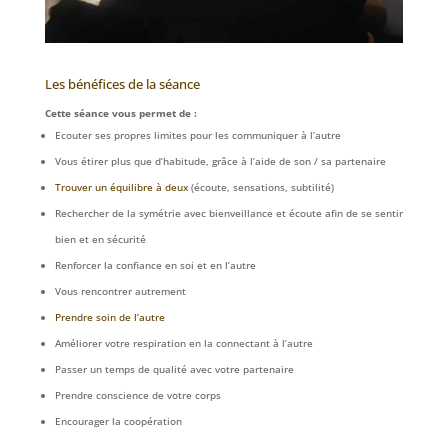
Les bénéfices de la séance
Cette séance vous permet de :
Ecouter ses propres limites pour les communiquer à l’autre
Vous étirer plus que d’habitude, grâce à l’aide de son / sa partenaire
Trouver un équilibre à deux
(écoute, sensations, subtilité)
Rechercher de la symétrie avec bienveillance et écoute afin de se sentir
bien et en sécurité
Renforcer la confiance en soi et en l’autre
Vous rencontrer autrement
Prendre soin de l’autre
Améliorer votre respiration en la connectant à l’autre
Passer un temps de qualité avec votre partenaire
Prendre conscience de votre corps
Encourager la coopération