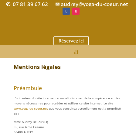
07 81 39 67 62
✉ audrey@yoga-du-coeur.net
✆
Réservez ici
Mentions légales
Préambule
L’utilisateur du site internet reconnaît disposer de la compétence et des
moyens nécessaires pour accéder et utiliser ce site internet. Le site
www.yoga-du-coeur.net
que vous consultez actuellement est la propriété
de :
Mme Audrey Belloir (EI)
35, rue Aimé Césaire
56400 AURAY