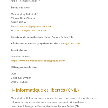
SIRET : 81104254800016
Éditeur du site :
Mme Audrey Belloir (EI)
35, rue Aimé Césaire
56400 AURAY
E-mail :
contact@yoga-du-coeur.net
Site :
https://yoga-du-coeur.net
Directeur de la publication :
Mme Audrey Belloir (EI)
Réalisation et charte graphique du site
:
ivan@pafou.com
Crédit photos
:
Nolwenn Dubois
https://www.nolwennduboisphotographe.com/
Hébergement du site :
OVH
2 Rue Kellermann
59100 Roubaix
1- Informatique et libertés (CNIL)
Mme Audrey Belloir s’engage à respecter votre vie privée et à protéger les
informations que vous lui communiquez, qui sont principalement
destinées à l’usage de l’entreprise Mme Audrey Belloir (EI).