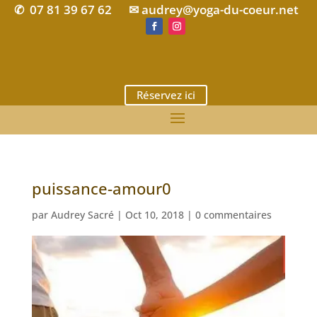
07 81 39 67 62
✉ audrey@yoga-du-coeur.net
✆
Réservez ici
puissance-amour0
par
Audrey Sacré
|
Oct 10, 2018
|
0 commentaires