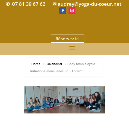
07 81 39 67 62
✉ audrey@yoga-du-coeur.net
✆
Réservez ici
Home
Calendrier
Body temple cycle –
Initiations mensuelles 3h – Lorient