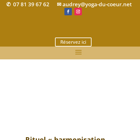
07 81 39 67 62
✉ audrey@yoga-du-coeur.net
✆
Réservez ici
Rituel « harmonisation