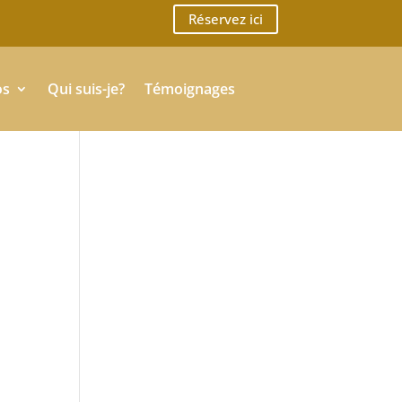
Réservez ici
os
Qui suis-je?
Témoignages