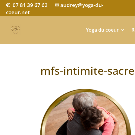
07 81 39 67 62
✉ audrey@yoga-du-
✆
coeur.net
Yoga du coeur
R
mfs-intimite-sacre