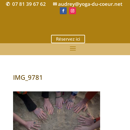
07 81 39 67 62
✉ audrey@yoga-du-coeur.net
✆
Réservez ici
IMG_9781