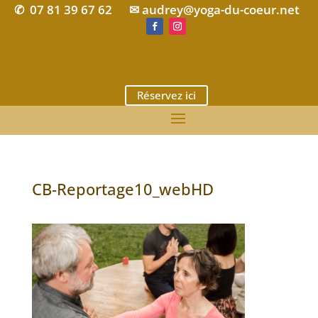
07 81 39 67 62
✉ audrey@yoga-du-coeur.net
✆
Réservez ici
CB-Reportage10_webHD